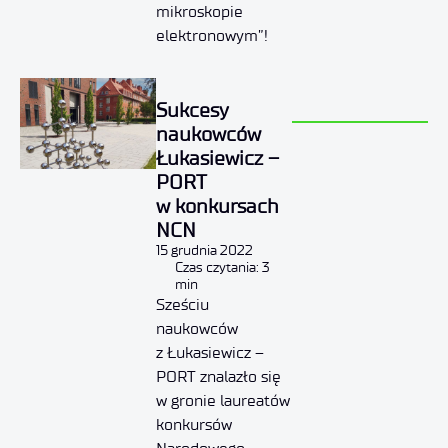
mikroskopie
elektronowym”!
Sukcesy
naukowców
Łukasiewicz –
PORT
w konkursach
NCN
15 grudnia 2022
Czas czytania: 3
min
Sześciu
naukowców
z Łukasiewicz –
PORT znalazło się
w gronie laureatów
konkursów