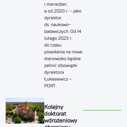
i menedżer,
a od 2020 r. – jako
dyrektor
ds. naukowo-
badawczych. Od 14
lutego 2023 r.
do czasu
powołania na nowe
stanowisko będzie
pełnić obowiązki
dyrektora
Łukasiewicz –
PORT.
Kolejny
doktorat
wdrożeniowy