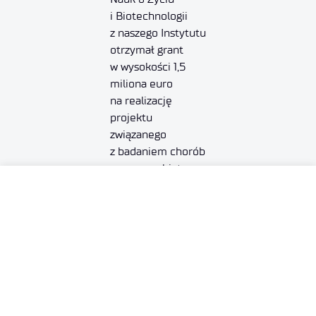
i Biotechnologii
z naszego Instytutu
otrzymał grant
w wysokości 1,5
miliona euro
na realizację
projektu
związanego
z badaniem chorób
neuropsychiatrycz
nych. Łukasiewicz
– PORT pełni
w nim w rolę
koordynatora
konsorcjum
złożonego
z prestiżowych
europejskich