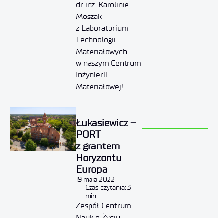
dr inż. Karolinie
Moszak
z Laboratorium
Technologii
Materiałowych
w naszym Centrum
Inżynierii
Materiałowej!
Łukasiewicz –
PORT
z grantem
Horyzontu
Europa
19 maja 2022
Czas czytania: 3
min
Zespół Centrum
Nauk o Życiu