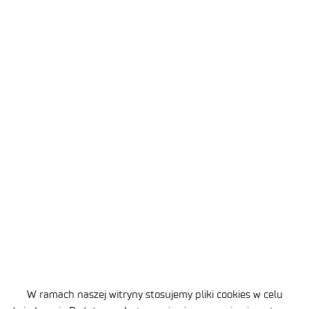
instytutów
naukowo-
badawczych.
1
…
3
4
5
6
ul. Stabłowicka 147
54-066 Wrocław
W ramach naszej witryny stosujemy pliki cookies w celu