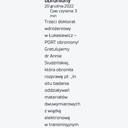
obroniony
20 grudnia 2022
Czas czytania: 3
min
Trzeci doktorat
wdrożeniowy
w Łukasiewicz –
PORT obroniony!
Gratulujemy
dr Annie
Siudzińskiej,
która obroniła
rozprawę pt. „In
situ badania
oddziaływań
materiałów
dwuwymiarowych
z wiązką
elektronową
w transmisyjnym