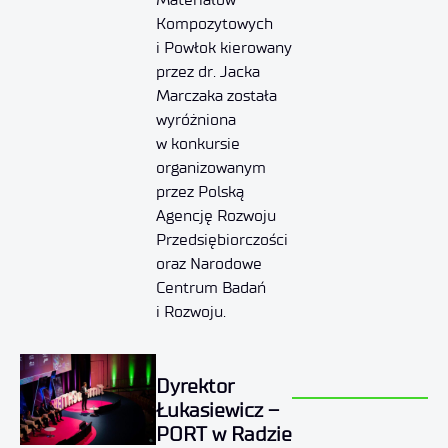
Kompozytowych
i Powłok kierowany
przez dr. Jacka
Marczaka została
wyróżniona
w konkursie
organizowanym
przez Polską
Agencję Rozwoju
Przedsiębiorczości
oraz Narodowe
Centrum Badań
i Rozwoju.
Dyrektor
Łukasiewicz –
PORT w Radzie