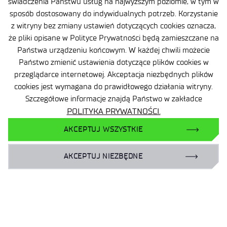
świadczenia Państwu usług na najwyższym poziomie, w tym w
sekretariat
@port.lukasiewicz.gov.pl
sposób dostosowany do indywidualnych potrzeb. Korzystanie
+48 71 734 7777
z witryny bez zmiany ustawień dotyczących cookies oznacza,
że pliki opisane w Polityce Prywatności będą zamieszczane na
NIP: 894 314 05 23
Państwa urządzeniu końcowym. W każdej chwili możecie
REGON: 386585168
Państwo zmienić ustawienia dotyczące plików cookies w
przeglądarce internetowej. Akceptacja niezbędnych plików
cookies jest wymagana do prawidłowego działania witryny.
Szczegółowe informacje znajdą Państwo w zakładce
Oferta
POLITYKA PRYWATNOŚCI.
Centra B+R
AKCEPTUJ WSZYSTKIE
Baza Wiedzy
AKCEPTUJ NIEZBĘDNE
Projekty
Ogrody Doświadczeń
Branżowy Punkt Kontaktowy
BIP
Deklaracja dostępności