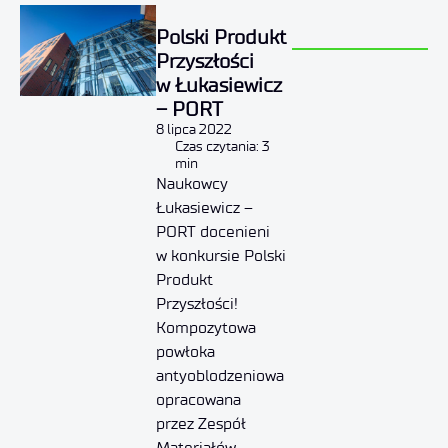
Polski Produkt
Przyszłości
w Łukasiewicz
– PORT
8 lipca 2022
Czas czytania: 3
min
Naukowcy
Łukasiewicz –
PORT docenieni
w konkursie Polski
Produkt
Przyszłości!
Kompozytowa
powłoka
antyoblodzeniowa
opracowana
przez Zespół
Materiałów