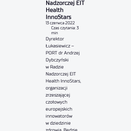
Nadzorczej EIT
Health
InnoStars
13 czerwca 2022
Czas czytania: 3
min
Dyrektor
Łukasiewicz –
PORT dr Andrzej
Dybczyński
w Radzie
Nadzorczej EIT
Health InnoStars,
organizacji
zrzeszającej
czołowych
europejskich
innowatorów
w dziedzinie
zdrowia. Będzie