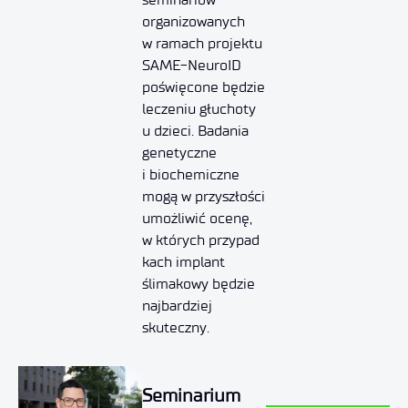
organizowanych
w ramach projektu
SAME-NeuroID
poświęcone będzie
leczeniu głuchoty
u dzieci. Badania
genetyczne
i biochemiczne
mogą w przyszłości
umożliwić ocenę,
w których przypad
kach implant
ślimakowy będzie
najbardziej
skuteczny.
Seminarium