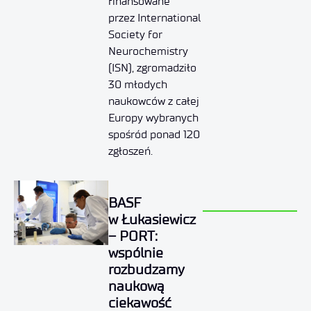
finansowane
przez International
Society for
Neurochemistry
(ISN), zgromadziło
30 młodych
naukowców z całej
Europy wybranych
spośród ponad 120
zgłoszeń.
BASF
w Łukasiewicz
– PORT:
wspólnie
rozbudzamy
naukową
ciekawość