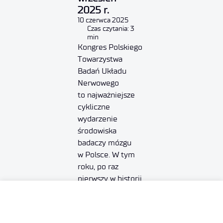
2025 r.
10 czerwca 2025
Czas czytania: 3
min
Kongres Polskiego
Towarzystwa
Badań Układu
Nerwowego
to najważniejsze
cykliczne
wydarzenie
środowiska
badaczy mózgu
w Polsce. W tym
roku, po raz
pierwszy w historii,
kongres odbędzie
się we Wrocławiu.
W jego organizację