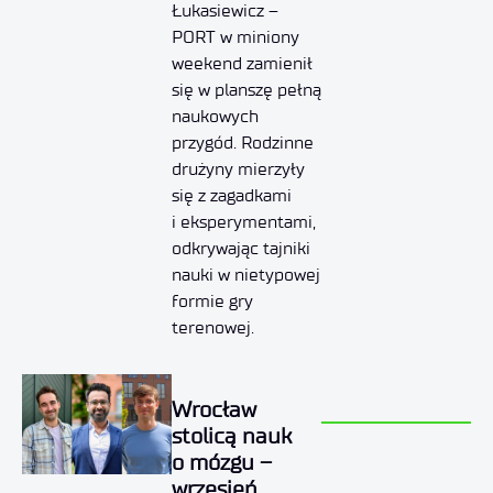
Łukasiewicz –
PORT w miniony
weekend zamienił
się w planszę pełną
naukowych
przygód. Rodzinne
drużyny mierzyły
się z zagadkami
i eksperymentami,
odkrywając tajniki
nauki w nietypowej
formie gry
terenowej.
Wrocław
stolicą nauk
o mózgu –
wrzesień