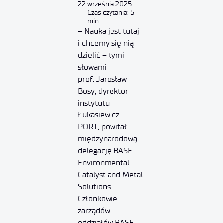
22 września 2025
Czas czytania: 5
min
– Nauka jest tutaj
i chcemy się nią
dzielić – tymi
słowami
prof. Jarosław
Bosy, dyrektor
instytutu
Łukasiewicz –
PORT, powitał
międzynarodową
delegację BASF
Environmental
Catalyst and Metal
Solutions.
Członkowie
zarządów
oddziałów BASF