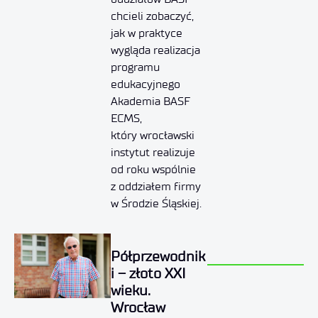
chcieli zobaczyć,
jak w praktyce
wygląda realizacja
programu
edukacyjnego
Akademia BASF
ECMS,
który wrocławski
instytut realizuje
od roku wspólnie
z oddziałem firmy
w Środzie Śląskiej.
Półprzewodnik
i – złoto XXI
wieku.
Wrocław