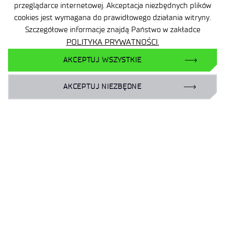
54-066 Wrocław
przeglądarce internetowej. Akceptacja niezbędnych plików
cookies jest wymagana do prawidłowego działania witryny.
sekretariat
@port.lukasiewicz.gov.pl
Szczegółowe informacje znajdą Państwo w zakładce
+48 71 734 7777
POLITYKA PRYWATNOŚCI.
AKCEPTUJ WSZYSTKIE
NIP: 894 314 05 23
REGON: 386585168
AKCEPTUJ NIEZBĘDNE
Oferta
Centra B+R
Baza Wiedzy
Projekty
Ogrody Doświadczeń
Branżowy Punkt Kontaktowy