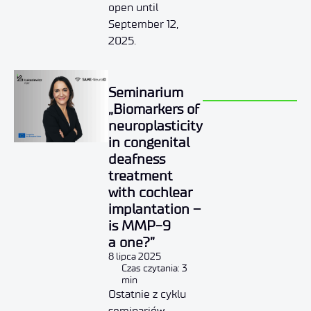
open until
September 12,
2025.
Seminarium
„Biomarkers of
neuroplasticity
in congenital
deafness
treatment
with cochlear
implantation –
is MMP-9
a one?”
8 lipca 2025
Czas czytania: 3
min
Ostatnie z cyklu
seminariów