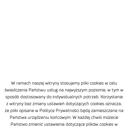
wspierające
badania mózgu
(FENS, IBRO).
1
2
3
4
5
…
9
W ramach naszej witryny stosujemy pliki cookies w celu
świadczenia Państwu usług na najwyższym poziomie, w tym w
sposób dostosowany do indywidualnych potrzeb. Korzystanie
z witryny bez zmiany ustawień dotyczących cookies oznacza,
że pliki opisane w Polityce Prywatności będą zamieszczane na
Państwa urządzeniu końcowym. W każdej chwili możecie
ul. Stabłowicka 147
Państwo zmienić ustawienia dotyczące plików cookies w