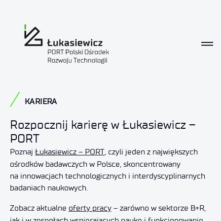
Kariera
KARIERA
Rozpocznij karierę w Łukasiewicz –
PORT
Poznaj
Łukasiewicz – PORT
, czyli jeden z największych
ośrodków badawczych w Polsce, skoncentrowany
na innowacjach technologicznych i interdyscyplinarnych
badaniach naukowych.
Zobacz aktualne
oferty pracy
– zarówno w sektorze B+R,
jak i w zespołach wspierających naukę i funkcjonowanie