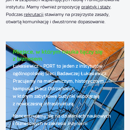
instytutu. Mamy również propozycję
praktyk i staży
.
Podczas
rekrutacji
stawiamy na przejrzyste zasady,
otwartą komunikację i dwustronne dopasowanie.
Miejsce, w którym nauka łączy się
z biznesem
Łukasiewicz – PORT to jeden z instytutów
ogólnopolskiej Sieci Badawczej Łukasiewicz.
Pracujemy na malowniczym, historycznym
kampusie Pracz Odrzańskich,
w którym zabytkowe budynki współgrają
z nowoczesną infrastrukturą.
Koncentrujemy się na działaniach naukowych
i biznesowych w zakresie
inżynierii