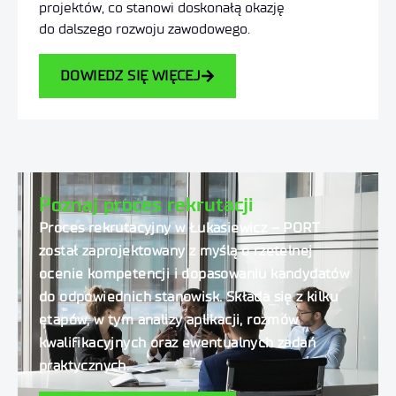
projektów, co stanowi doskonałą okazję
do dalszego rozwoju zawodowego.
DOWIEDZ SIĘ WIĘCEJ
Poznaj proces rekrutacji
Proces rekrutacyjny w Łukasiewicz – PORT
został zaprojektowany z myślą o rzetelnej
ocenie kompetencji i dopasowaniu kandydatów
do odpowiednich stanowisk.
Składa się z kilku
etapów, w tym analizy aplikacji, rozmów
kwalifikacyjnych oraz ewentualnych zadań
praktycznych.