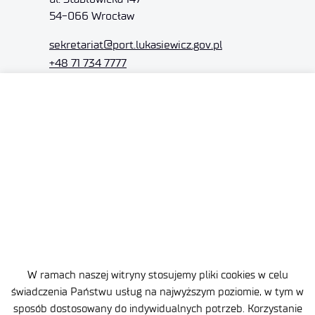
54-066 Wrocław
sekretariat
@port.lukasiewicz.gov.pl
+48 71 734 7777
NIP: 894 314 05 23
REGON: 386585168
Oferta
Centra B+R
Baza Wiedzy
Projekty
W ramach naszej witryny stosujemy pliki cookies w celu
Ogrody Doświadczeń
świadczenia Państwu usług na najwyższym poziomie, w tym w
sposób dostosowany do indywidualnych potrzeb. Korzystanie
Branżowy Punkt Kontaktowy