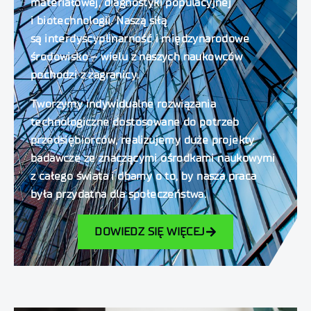
materiałowej, diagnostyki populacyjnej
i biotechnologii. Naszą siłą
są interdyscyplinarność i międzynarodowe
środowisko – wielu z naszych naukowców
pochodzi z zagranicy.
Tworzymy indywidualne rozwiązania
technologiczne dostosowane do potrzeb
przedsiębiorców, realizujemy duże projekty
badawcze ze znaczącymi ośrodkami naukowymi
z całego świata i dbamy o to, by nasza praca
była przydatna dla społeczeństwa.
DOWIEDZ SIĘ WIĘCEJ