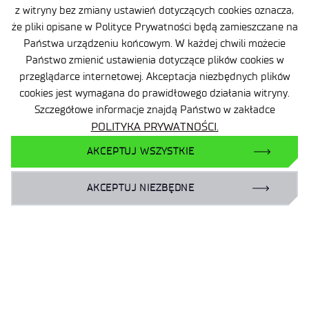
z witryny bez zmiany ustawień dotyczących cookies oznacza,
BIP
że pliki opisane w Polityce Prywatności będą zamieszczane na
Deklaracja dostępności
Państwa urządzeniu końcowym. W każdej chwili możecie
Państwo zmienić ustawienia dotyczące plików cookies w
Dane osobowe
przeglądarce internetowej. Akceptacja niezbędnych plików
Polityka prywatności
cookies jest wymagana do prawidłowego działania witryny.
Szczegółowe informacje znajdą Państwo w zakładce
Mapa serwisu
POLITYKA PRYWATNOŚCI.
Sieć Eduroam
AKCEPTUJ WSZYSTKIE
Plan Równości Płci
AKCEPTUJ NIEZBĘDNE
Dla biznesu:
laboratoria@port.lukasiewicz.gov.pl
+48 510 131 925
Dla naukowców:
hr@port.lukasiewicz.gov.pl
Dla mediów: