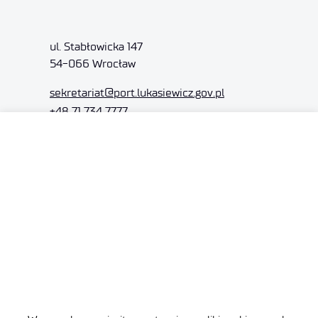
ul. Stabłowicka 147
54-066 Wrocław
sekretariat
@port.lukasiewicz.gov.pl
+48 71 734 7777
NIP: 894 314 05 23
REGON: 386585168
Oferta
Centra B+R
Baza Wiedzy
Projekty