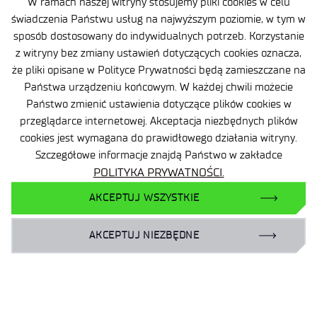
W ramach naszej witryny stosujemy pliki cookies w celu
Ogrody Doświadczeń
świadczenia Państwu usług na najwyższym poziomie, w tym w
sposób dostosowany do indywidualnych potrzeb. Korzystanie
Branżowy Punkt Kontaktowy
z witryny bez zmiany ustawień dotyczących cookies oznacza,
BIP
że pliki opisane w Polityce Prywatności będą zamieszczane na
Państwa urządzeniu końcowym. W każdej chwili możecie
Deklaracja dostępności
Państwo zmienić ustawienia dotyczące plików cookies w
Dane osobowe
przeglądarce internetowej. Akceptacja niezbędnych plików
Polityka prywatności
cookies jest wymagana do prawidłowego działania witryny.
Szczegółowe informacje znajdą Państwo w zakładce
Mapa serwisu
POLITYKA PRYWATNOŚCI.
Sieć Eduroam
AKCEPTUJ WSZYSTKIE
Plan Równości Płci
AKCEPTUJ NIEZBĘDNE
Dla biznesu:
laboratoria@port.lukasiewicz.gov.pl
+48 510 131 925
Dla naukowców: