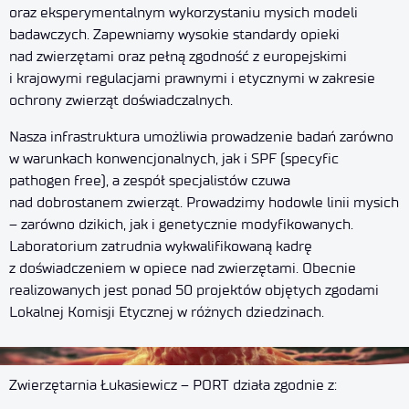
oraz eksperymentalnym wykorzystaniu mysich modeli
badawczych. Zapewniamy wysokie standardy opieki
nad zwierzętami oraz pełną zgodność z europejskimi
i krajowymi regulacjami prawnymi i etycznymi w zakresie
ochrony zwierząt doświadczalnych.
Nasza infrastruktura umożliwia prowadzenie badań zarówno
w warunkach konwencjonalnych, jak i SPF (
specyfic
pathogen
free
), a zespół specjalistów czuwa
nad dobrostanem zwierząt. Prowadzimy hodowl
e
linii mysich
– zarówno
dzikich
, jak i genetycznie modyfikowanych
.
Laboratorium zatrudnia wykwalifikowaną kadrę
z doświadczeniem w opiece nad zwierzętami
.
Obecnie
realizowanych jest ponad 50 projektów objętych zgodami
Lokalnej Komisji Etycznej
w różnych dziedzinach
.
Zwierzętarnia Łukasiewicz – PORT działa zgodnie z: