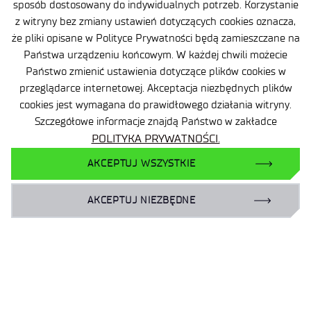
sposób dostosowany do indywidualnych potrzeb. Korzystanie
z witryny bez zmiany ustawień dotyczących cookies oznacza,
Oferta
że pliki opisane w Polityce Prywatności będą zamieszczane na
Centra B+R
Państwa urządzeniu końcowym. W każdej chwili możecie
Państwo zmienić ustawienia dotyczące plików cookies w
Baza Wiedzy
przeglądarce internetowej. Akceptacja niezbędnych plików
Projekty
cookies jest wymagana do prawidłowego działania witryny.
Ogrody Doświadczeń
Szczegółowe informacje znajdą Państwo w zakładce
POLITYKA PRYWATNOŚCI.
Branżowy Punkt Kontaktowy
AKCEPTUJ WSZYSTKIE
BIP
Deklaracja dostępności
AKCEPTUJ NIEZBĘDNE
Dane osobowe
Polityka prywatności
Mapa serwisu
Sieć Eduroam
Plan Równości Płci