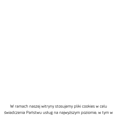
ul. Stabłowicka 147
54-066 Wrocław
sekretariat
@port.lukasiewicz.gov.pl
+48 71 734 7777
NIP: 894 314 05 23
REGON: 386585168
W ramach naszej witryny stosujemy pliki cookies w celu
świadczenia Państwu usług na najwyższym poziomie, w tym w