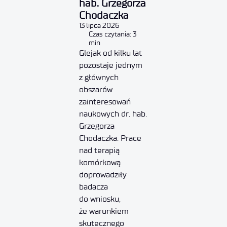
hab. Grzegorza
Chodaczka
13 lipca 2026
Czas czytania: 3
min
Glejak od kilku lat
pozostaje jednym
z głównych
obszarów
zainteresowań
naukowych dr. hab.
Grzegorza
Chodaczka. Prace
nad terapią
komórkową
doprowadziły
badacza
do wniosku,
że warunkiem
skutecznego