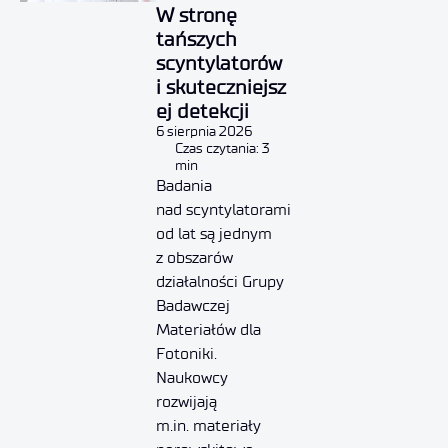
W stronę
tańszych
scyntylatorów
i skuteczniejsz
ej detekcji
6 sierpnia 2026
Czas czytania: 3
min
Badania
nad scyntylatorami
od lat są jednym
z obszarów
działalności Grupy
Badawczej
Materiałów dla
Fotoniki.
Naukowcy
rozwijają
m.in. materiały