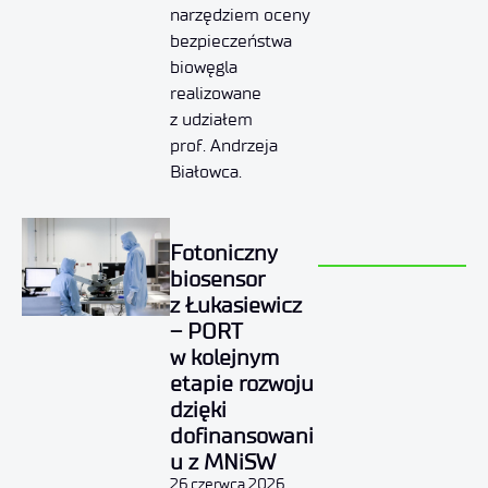
narzędziem oceny
bezpieczeństwa
biowęgla
realizowane
z udziałem
prof. Andrzeja
Białowca.
Fotoniczny
biosensor
z Łukasiewicz
– PORT
w kolejnym
etapie rozwoju
dzięki
dofinansowani
u z MNiSW
26 czerwca 2026