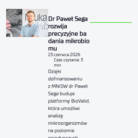
Dr Paweł Sega
rozwija
precyzyjne ba
dania mikrobio
mu
23 czerwca 2026
Czas czytania: 3
min
Dzięki
dofinansowaniu
z MNiSW dr Paweł
Sega buduje
platformę BioValid,
która umożliwi
analizę
mikroorganizmów
na poziomie
pojedynczych