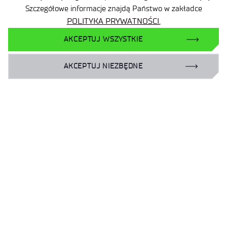
Szczegółowe informacje znajdą Państwo w zakładce
NIP: 894 314 05 23
POLITYKA PRYWATNOŚCI.
REGON: 386585168
AKCEPTUJ WSZYSTKIE
AKCEPTUJ NIEZBĘDNE
Oferta
Centra B+R
Baza Wiedzy
Projekty
Ogrody Doświadczeń
Branżowy Punkt Kontaktowy
BIP
Deklaracja dostępności
Dane osobowe