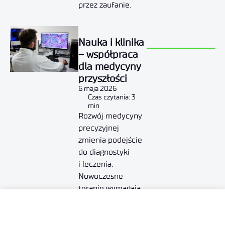
przez zaufanie.
Nauka i klinika
– współpraca
dla medycyny
przyszłości
6 maja 2026
Czas czytania: 3
min
Rozwój medycyny
precyzyjnej
zmienia podejście
do diagnostyki
i leczenia.
Nowoczesne
terapie wymagają
zaawansowanej
analizy
molekularnej,