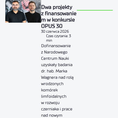
Dwa projekty
z finansowanie
m w konkursie
OPUS 30
30 czerwca 2026
Czas czytania: 3
min
Dofinansowanie
z Narodowego
Centrum Nauki
uzyskały badania
dr. hab. Marka
Wagnera nad rolą
wrodzonych
komórek
limfoidalnych
w rozwoju
czerniaka i prace
nad nowym