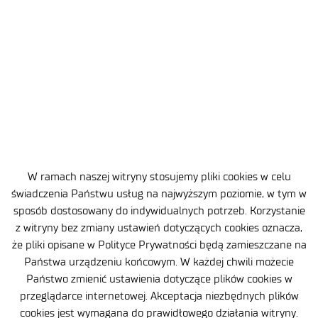
i szpitali.
1
2
3
…
9
W ramach naszej witryny stosujemy pliki cookies w celu
świadczenia Państwu usług na najwyższym poziomie, w tym w
sposób dostosowany do indywidualnych potrzeb. Korzystanie
z witryny bez zmiany ustawień dotyczących cookies oznacza,
ul. Stabłowicka 147
że pliki opisane w Polityce Prywatności będą zamieszczane na
54-066 Wrocław
Państwa urządzeniu końcowym. W każdej chwili możecie
Państwo zmienić ustawienia dotyczące plików cookies w
sekretariat
@port.lukasiewicz.gov.pl
przeglądarce internetowej. Akceptacja niezbędnych plików
+48 71 734 7777
cookies jest wymagana do prawidłowego działania witryny.