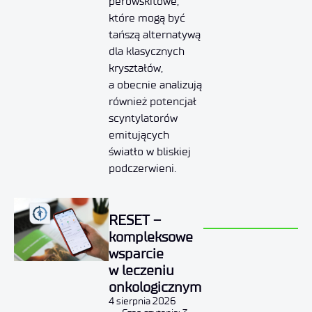
perowskitowe,
które mogą być
tańszą alternatywą
dla klasycznych
kryształów,
a obecnie analizują
również potencjał
scyntylatorów
emitujących
światło w bliskiej
podczerwieni.
RESET –
kompleksowe
wsparcie
w leczeniu
onkologicznym
4 sierpnia 2026