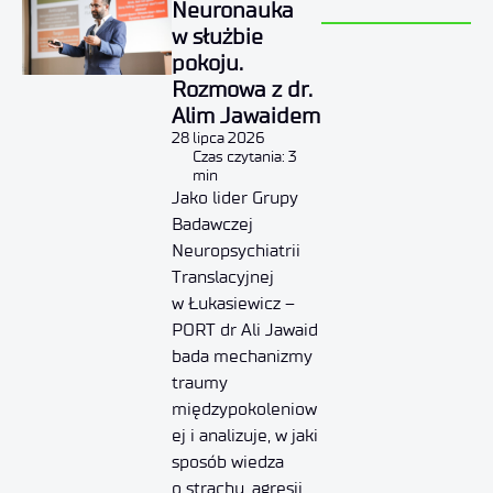
Neuronauka
w służbie
pokoju.
Rozmowa z dr.
Alim Jawaidem
28 lipca 2026
Czas czytania: 3
min
Jako lider Grupy
Badawczej
Neuropsychiatrii
Translacyjnej
w Łukasiewicz –
PORT dr Ali Jawaid
bada mechanizmy
traumy
międzypokoleniow
ej i analizuje, w jaki
sposób wiedza
o strachu, agresji