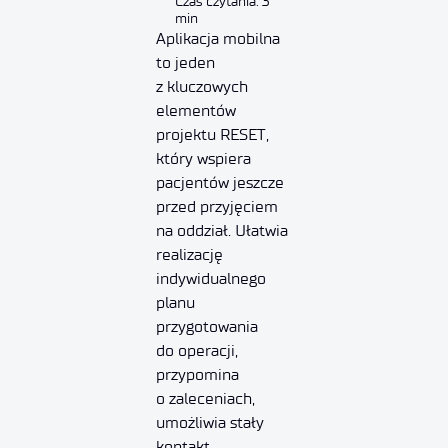
Czas czytania: 3
min
Aplikacja mobilna
to jeden
z kluczowych
elementów
projektu RESET,
który wspiera
pacjentów jeszcze
przed przyjęciem
na oddział. Ułatwia
realizację
indywidualnego
planu
przygotowania
do operacji,
przypomina
o zaleceniach,
umożliwia stały
kontakt