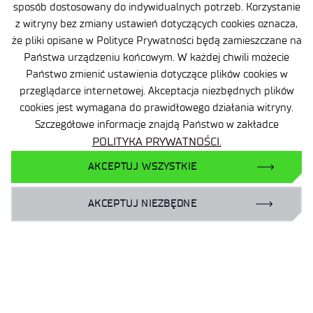
sposób dostosowany do indywidualnych potrzeb. Korzystanie
Branżowy Punkt Kontaktowy
z witryny bez zmiany ustawień dotyczących cookies oznacza,
BIP
że pliki opisane w Polityce Prywatności będą zamieszczane na
Deklaracja dostępności
Państwa urządzeniu końcowym. W każdej chwili możecie
Państwo zmienić ustawienia dotyczące plików cookies w
Dane osobowe
przeglądarce internetowej. Akceptacja niezbędnych plików
Polityka prywatności
cookies jest wymagana do prawidłowego działania witryny.
Szczegółowe informacje znajdą Państwo w zakładce
Mapa serwisu
POLITYKA PRYWATNOŚCI.
Sieć Eduroam
AKCEPTUJ WSZYSTKIE
Plan Równości Płci
AKCEPTUJ NIEZBĘDNE
Dla biznesu:
laboratoria@port.lukasiewicz.gov.pl
+48 510 131 925
Dla naukowców:
hr@port.lukasiewicz.gov.pl