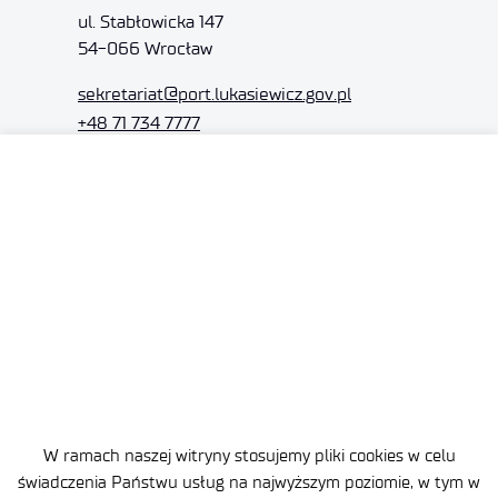
ul. Stabłowicka 147
54-066 Wrocław
sekretariat
@port.lukasiewicz.gov.pl
+48 71 734 7777
NIP: 894 314 05 23
REGON: 386585168
Oferta
Centra B+R
Baza Wiedzy
Projekty
W ramach naszej witryny stosujemy pliki cookies w celu
Ogrody Doświadczeń
świadczenia Państwu usług na najwyższym poziomie, w tym w