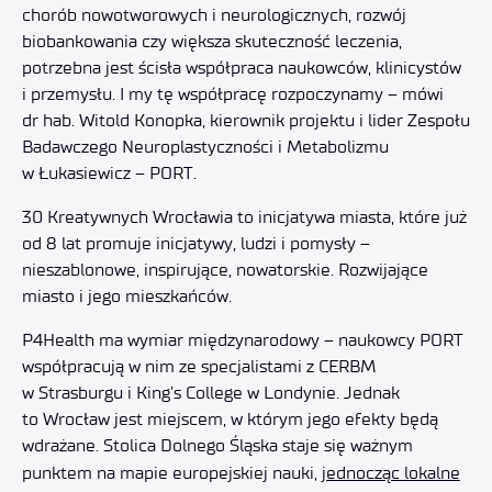
chorób nowotworowych i neurologicznych, rozwój
biobankowania czy większa skuteczność leczenia,
potrzebna jest ścisła współpraca naukowców, klinicystów
i przemysłu. I my tę współpracę rozpoczynamy – mówi
dr hab. Witold Konopka, kierownik projektu i lider Zespołu
Badawczego Neuroplastyczności i Metabolizmu
w Łukasiewicz – PORT.
30 Kreatywnych Wrocławia to inicjatywa miasta, które już
od 8 lat promuje inicjatywy, ludzi i pomysły –
nieszablonowe, inspirujące, nowatorskie. Rozwijające
miasto i jego mieszkańców.
P4Health ma wymiar międzynarodowy – naukowcy PORT
współpracują w nim ze specjalistami z CERBM
w Strasburgu i King’s College w Londynie. Jednak
to Wrocław jest miejscem, w którym jego efekty będą
wdrażane. Stolica Dolnego Śląska staje się ważnym
punktem na mapie europejskiej nauki,
jednocząc lokalne