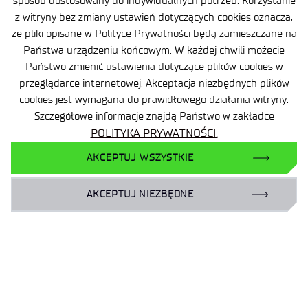
sposób dostosowany do indywidualnych potrzeb. Korzystanie
Ogrody Doświadczeń
z witryny bez zmiany ustawień dotyczących cookies oznacza,
że pliki opisane w Polityce Prywatności będą zamieszczane na
Branżowy Punkt Kontaktowy
Państwa urządzeniu końcowym. W każdej chwili możecie
BIP
Państwo zmienić ustawienia dotyczące plików cookies w
Deklaracja dostępności
przeglądarce internetowej. Akceptacja niezbędnych plików
cookies jest wymagana do prawidłowego działania witryny.
Dane osobowe
Szczegółowe informacje znajdą Państwo w zakładce
Polityka prywatności
POLITYKA PRYWATNOŚCI.
Mapa serwisu
AKCEPTUJ WSZYSTKIE
Sieć Eduroam
AKCEPTUJ NIEZBĘDNE
Plan Równości Płci
Dla biznesu:
laboratoria@port.lukasiewicz.gov.pl
+48 510 131 925
Dla naukowców: