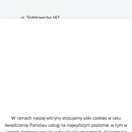
ul. Stabłowicka 147
54-066 Wrocław
sekretariat
@port.lukasiewicz.gov.pl
+48 71 734 7777
NIP: 894 314 05 23
REGON: 386585168
Oferta
Centra B+R
Baza Wiedzy
W ramach naszej witryny stosujemy pliki cookies w celu
świadczenia Państwu usług na najwyższym poziomie, w tym w
Projekty