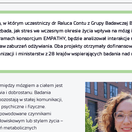
 w którym uczestniczy dr Raluca Contu z Grupy Badawczej B
bada, jak stres we wczesnym okresie życia wpływa na mózg i 
 w ramach konsorcjum EMPATHY, będzie analizował interakcj
taw zaburzeń odżywiania. Oba projekty otrzymały dofinans
izacji i ministerstw z 28 krajów wspierających badania nad
między mózgiem a ciałem jest
ia i dobrostanu. Badania
pozostają w stałej komunikacji,
psychiczne i fizyczne.
– spowodowane czynnikami
dowiskowym lub stylem życia –
ń metabolicznych