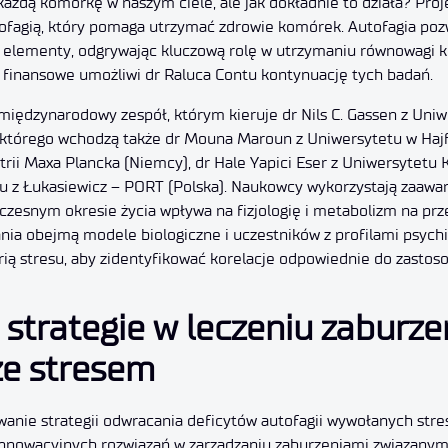
każdą komórkę w naszym ciele, ale jak dokładnie to działa? Pro
tofagią, który pomaga utrzymać zdrowie komórek. Autofagia p
 elementy, odgrywając kluczową rolę w utrzymaniu równowagi 
e finansowe umożliwi dr Raluca Contu kontynuację tych badań.
iędzynarodowy zespół, którym kieruje dr Nils C. Gassen z Uniw
 którego wchodzą także dr Mouna Maroun z Uniwersytetu w Hajfie
trii Maxa Plancka (Niemcy), dr Hale Yapici Eser z Uniwersytetu K
tu z Łukasiewicz – PORT (Polska). Naukowcy wykorzystają zaaw
wczesnym okresie życia wpływa na fizjologię i metabolizm na prze
nia obejmą modele biologiczne i uczestników z profilami psych
rią stresu, aby zidentyfikować korelacje odpowiednie do zastoso
strategie w leczeniu zaburze
ze stresem
wanie strategii odwracania deficytów autofagii wywołanych str
 innowacyjnych rozwiązań w zarządzaniu zaburzeniami związanym