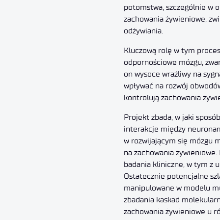
potomstwa, szczególnie w o
zachowania żywieniowe, zwi
odżywiania.
Kluczową rolę w tym proce
odpornościowe mózgu, zwan
on wysoce wrażliwy na sygn
wpływać na rozwój obwodów
kontrolują zachowania żywi
Projekt zbada, w jaki sposó
interakcje między neuronam
w rozwijającym się mózgu m
na zachowania żywieniowe.
badania kliniczne, w tym z u
Ostatecznie potencjalne sz
manipulowane w modelu mu
zbadania kaskad molekularn
zachowania żywieniowe u ró