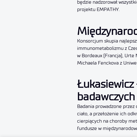
będzie nadzorował wszystki
projektu EMPATHY.
Międzynarod
Konsorcjum skupia najlepsz
immunometabolizmu z Czech, 
w Bordeaux (Francja), Urte N
Michaela Fenckova z Uniwer
Łukasiewicz
badawczych
Badania prowadzone przez dr
ciało, a przełożenie ich od
cierpiących na choroby met
fundusze w międzynarodowyc