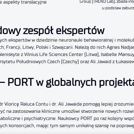
Group (TREND Lab), zbada int
e aspekty translacyjne
u podstaw zaburz
owy zespół ekspertów
ych ekspertów w dziedzinie neuronauki behawioralnej i molekula
Francji, Litwy, Polski i Szwajcarii. Należą do nich Agnes Nadja
eniskyte z Vilnius Life Sciences Center (Litwa), Isabelle Mansuy
sytetu Południowych Czech (Czechy) oraz Ali Jawaid z Łukasiew
 – PORT w globalnych projekt
 Vioricę Raluca Contu i dr. Ali Jawaida pomogą lepiej zrozumie
kryć na zastosowania kliniczne umożliwi stworzenie nowych rozw
aboliczne i psychiatryczne. Naukowcy PORT po raz kolejny wspó
h konsorcjach, mając tym samym unikalną szansę na poprawę j