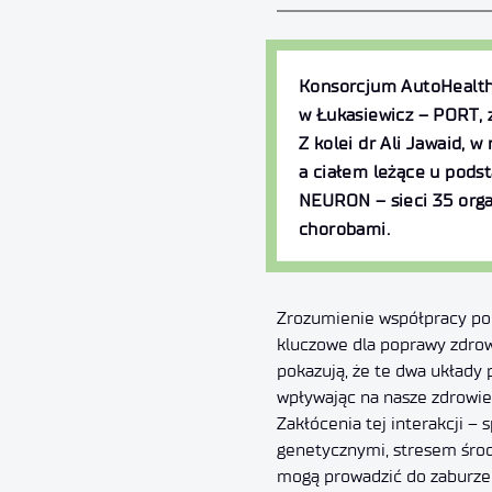
Konsorcjum AutoHealth,
w Łukasiewicz – PORT, z
Z kolei dr Ali Jawaid,
a ciałem leżące u pods
NEURON – sieci 35 organ
chorobami.
Zrozumienie współpracy po
kluczowe dla poprawy zdrow
pokazują, że te dwa układy 
wpływając na nasze zdrowie 
Zakłócenia tej interakcji 
genetycznymi, stresem śro
mogą prowadzić do zaburze