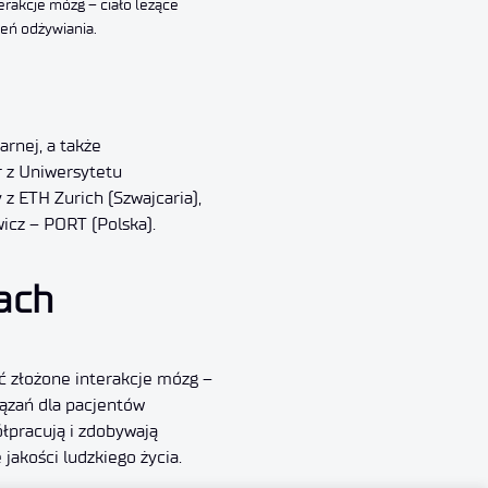
erakcje mózg – ciało leżące
eń odżywiania.
rnej, a także
r z Uniwersytetu
 z ETH Zurich (Szwajcaria),
icz – PORT (Polska).
ach
ć złożone interakcje mózg –
iązań dla pacjentów
łpracują i zdobywają
akości ludzkiego życia.