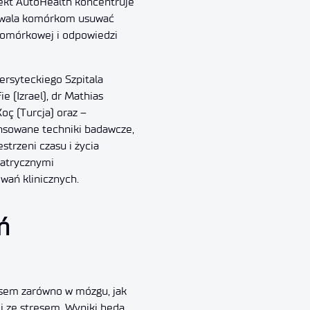
jekt AutoHealth koncentruje
ozwala komórkom usuwać
komórkowej i odpowiedzi
ersyteckiego Szpitala
 (Izrael), dr Mathias
oç (Turcja) oraz –
ansowane techniki badawcze,
strzeni czasu i życia
iatrycznymi
wań klinicznych.
ń
esem zarówno w mózgu, jak
i ze stresem. Wyniki będą