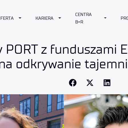
CENTRA
 DROPDOWN
OFERTA
TOGGLE DROPDOWN
KARIERA
TOGGLE DROPDOWN
TOGGLE D
PR
B+R
 PORT z funduszami 
a odkrywanie tajemn