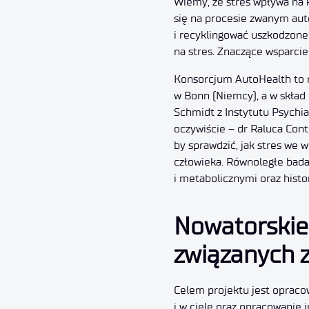
Wiemy, że stres wpływa na 
się na procesie zwanym au
i recyklingować uszkodzone
na stres. Znaczące wsparci
Konsorcjum AutoHealth to m
w Bonn (Niemcy), a w skład
Schmidt z Instytutu Psychia
oczywiście – dr Raluca Con
by sprawdzić, jak stres we 
człowieka. Równoległe bada
i metabolicznymi oraz histo
Nowatorskie 
związanych 
Celem projektu jest opraco
i w ciele oraz opracowanie