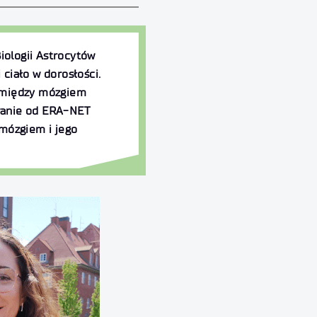
iologii Astrocytów
ciało w dorosłości.
e między mózgiem
owanie od ERA-NET
 mózgiem i jego