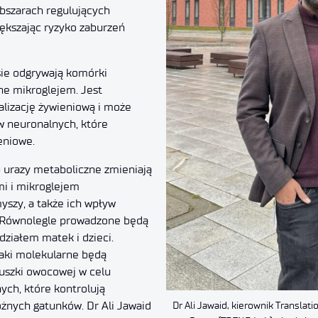
bszarach regulujących
ększając ryzyko zaburzeń
sie odgrywają komórki
e mikroglejem. Jest
alizację żywieniową i może
 neuronalnych, które
eniowe.
b urazy metaboliczne zmieniają
i i mikroglejem
yszy, a także ich wpływ
 Równolegle prowadzone będą
działem matek i dzieci.
laki molekularne będą
szki owocowej w celu
ych, które kontrolują
Dr Ali Jawaid, kierownik Transla
żnych gatunków. Dr Ali Jawaid