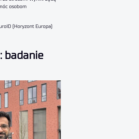
pomóc osobom
uroID (Horyzont Europa)
: badanie