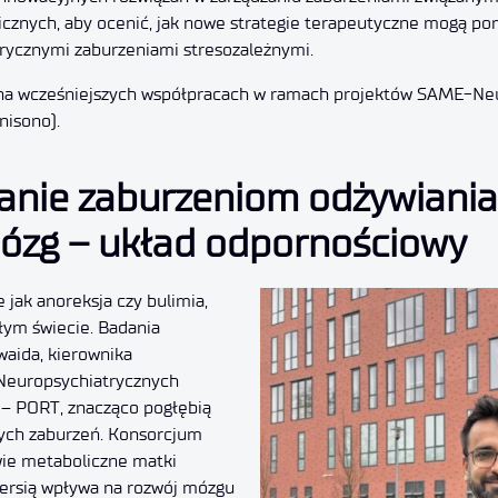
icznych, aby ocenić, jak nowe strategie terapeutyczne mogą 
trycznymi zaburzeniami stresozależnymi.
 na wcześniejszych współpracach w ramach projektów SAME-Ne
isono).
anie zaburzeniom odżywiania
mózg – układ odpornościowy
 jak anoreksja czy bulimia,
ałym świecie. Badania
waida, kierownika
 Neuropsychiatrycznych
 – PORT, znacząco pogłębią
tych zaburzeń. Konsorcjum
ie metaboliczne matki
piersią wpływa na rozwój mózgu