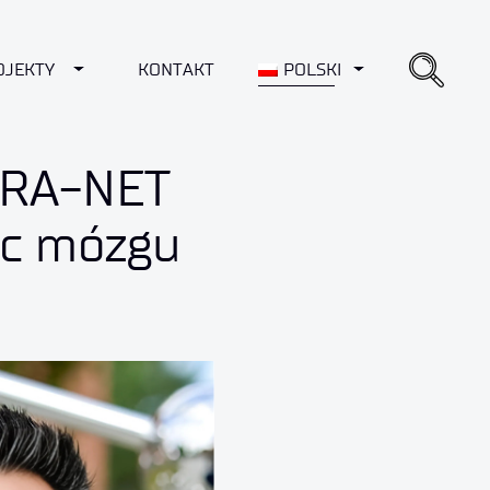
ROPDOWN
OJEKTY
TOGGLE DROPDOWN
KONTAKT
POLSKI
TOGGLE DROPD
ERA-NET
ic mózgu