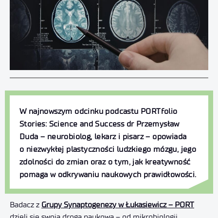
W najnowszym odcinku
podcastu
PORTfolio
Stories
: Science and
Success
dr Przemysław
Duda – neurobiolog
, lekarz
i pisarz – opowiada
o niezwykłej plastyczności ludzkiego mózgu, jego
zdolności do zmian oraz o tym, jak kreatywność
pomaga w odkrywaniu naukowych prawidłowości.
Badacz z
Grupy Synaptogenezy w Łukasiewicz – PORT
dzieli się swoją drogą naukową – od mikrobiologii,