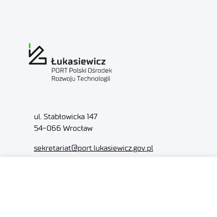
ul. Stabłowicka 147
54-066 Wrocław
sekretariat
@port.lukasiewicz.gov.pl
+48 71 734 7777
NIP: 894 314 05 23
REGON: 386585168