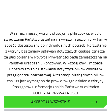
Oferta
Centra B+R
Baza Wiedzy
W ramach naszej witryny stosujemy pliki cookies w celu
świadczenia Państwu usług na najwyższym poziomie, w tym w
Projekty
sposób dostosowany do indywidualnych potrzeb. Korzystanie
Ogrody Doświadczeń
z witryny bez zmiany ustawień dotyczących cookies oznacza,
że pliki opisane w Polityce Prywatności będą zamieszczane na
Branżowy Punkt Kontaktowy
Państwa urządzeniu końcowym. W każdej chwili możecie
BIP
Państwo zmienić ustawienia dotyczące plików cookies w
Deklaracja dostępności
przeglądarce internetowej. Akceptacja niezbędnych plików
cookies jest wymagana do prawidłowego działania witryny.
Dane osobowe
Szczegółowe informacje znajdą Państwo w zakładce
Polityka prywatności
POLITYKA PRYWATNOŚCI.
Mapa serwisu
AKCEPTUJ WSZYSTKIE
Sieć Eduroam