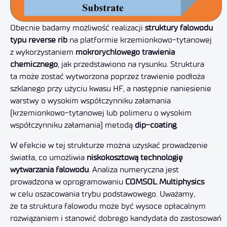
Obecnie badamy możliwość realizacji
struktury falowodu
typu reverse rib
na platformie krzemionkowo-tytanowej
z wykorzystaniem
mokrorychlowego trawienia
chemicznego
, jak przedstawiono na rysunku. Struktura
ta może zostać wytworzona poprzez trawienie podłoża
szklanego przy użyciu kwasu HF, a następnie naniesienie
warstwy o wysokim współczynniku załamania
(krzemionkowo-tytanowej lub polimeru o wysokim
współczynniku załamania) metodą
dip-coating
.
W efekcie w tej strukturze można uzyskać prowadzenie
światła, co umożliwia
niskokosztową technologię
wytwarzania falowodu
. Analiza numeryczna jest
prowadzona w oprogramowaniu
COMSOL Multiphysics
w celu oszacowania trybu podstawowego. Uważamy,
że ta struktura falowodu może być wysoce opłacalnym
rozwiązaniem i stanowić dobrego kandydata do zastosowań