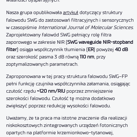
Nasza grupa opublikowała
artykuł
dotyczący struktury
falowodu SWG do zastosowań filtracyjnych i sensorycznych
w czasopiśmie
International Journal of Molecular Sciences
.
Zaprojektowany falowód SWG pełniący rolę filtra
zaporowego w zakresie NIR (
SWG waveguide NIR-stopband
filter
) osiąga współczynnik tłumienia (
ER
) powyżej
40 dB
oraz szerokość pasma 3 dB równą
110 nm
, przy
zoptymalizowanych parametrach.
Zaproponowana w tej pracy struktura falowodu SWG–FP
pełni funkcję czujnika współczynnika załamania, osiągając
czułość rzędu
~120 nm/RIU
poprzez zmniejszenie
szerokości falowodu. Czułość tę można dodatkowo
zwiększyć poprzez redukcję wysokości falowodu.
Uważamy, że ta praca ma istotne znaczenie dla realizacji
niskokosztowych zintegrowanych urządzeń fotonicznych
opartych na platformie krzemionkowo-tytanowej,