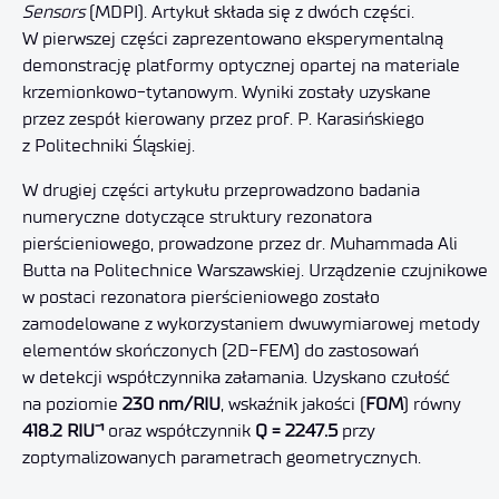
Sensors
(MDPI). Artykuł składa się z dwóch części.
W pierwszej części zaprezentowano eksperymentalną
demonstrację platformy optycznej opartej na materiale
krzemionkowo-tytanowym. Wyniki zostały uzyskane
przez zespół kierowany przez prof. P. Karasińskiego
z Politechniki Śląskiej.
W drugiej części artykułu przeprowadzono badania
numeryczne dotyczące struktury rezonatora
pierścieniowego, prowadzone przez dr. Muhammada Ali
Butta na Politechnice Warszawskiej. Urządzenie czujnikowe
w postaci rezonatora pierścieniowego zostało
zamodelowane z wykorzystaniem dwuwymiarowej metody
elementów skończonych (2D-FEM) do zastosowań
w detekcji współczynnika załamania. Uzyskano czułość
na poziomie
230 nm/RIU
, wskaźnik jakości (
FOM
) równy
418.2 RIU⁻¹
oraz współczynnik
Q = 2247.5
przy
zoptymalizowanych parametrach geometrycznych.