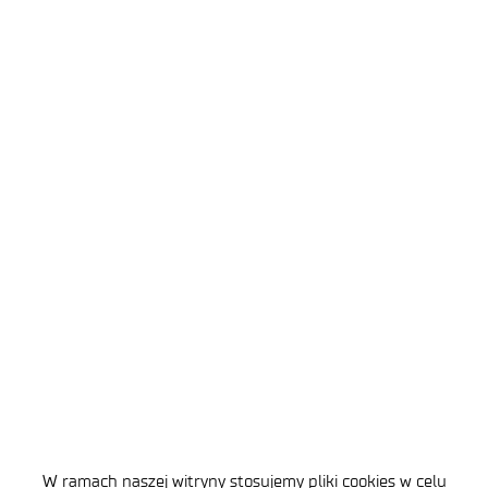
ul. Stabłowicka 147
54-066 Wrocław
sekretariat
@port.lukasiewicz.gov.pl
+48 71 734 7777
NIP: 894 314 05 23
REGON: 386585168
W ramach naszej witryny stosujemy pliki cookies w celu