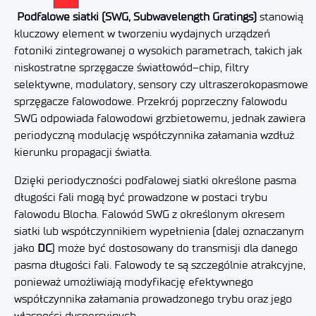
Podfalowe siatki (SWG, Subwavelength Gratings)
stanowią
kluczowy element w tworzeniu wydajnych urządzeń
fotoniki zintegrowanej o wysokich parametrach, takich jak
niskostratne sprzęgacze światłowód–chip, filtry
selektywne, modulatory, sensory czy ultraszerokopasmowe
sprzęgacze falowodowe. Przekrój poprzeczny falowodu
SWG odpowiada falowodowi grzbietowemu, jednak zawiera
periodyczną modulację współczynnika załamania wzdłuż
kierunku propagacji światła.
Dzięki periodyczności podfalowej siatki określone pasma
długości fali mogą być prowadzone w postaci trybu
falowodu Blocha. Falowód SWG z określonym okresem
siatki lub współczynnikiem wypełnienia (dalej oznaczanym
jako
DC
) może być dostosowany do transmisji dla danego
pasma długości fali. Falowody te są szczególnie atrakcyjne,
ponieważ umożliwiają modyfikację efektywnego
współczynnika załamania prowadzonego trybu oraz jego
własności dyspersyjnych.