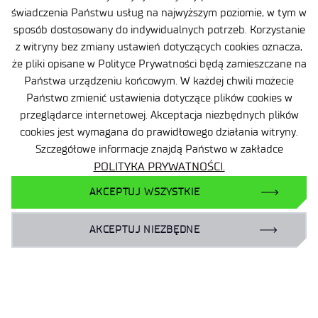
świadczenia Państwu usług na najwyższym poziomie, w tym w
Oferta
sposób dostosowany do indywidualnych potrzeb. Korzystanie
Centra B+R
z witryny bez zmiany ustawień dotyczących cookies oznacza,
że pliki opisane w Polityce Prywatności będą zamieszczane na
Baza Wiedzy
Państwa urządzeniu końcowym. W każdej chwili możecie
Projekty
Państwo zmienić ustawienia dotyczące plików cookies w
przeglądarce internetowej. Akceptacja niezbędnych plików
Ogrody Doświadczeń
cookies jest wymagana do prawidłowego działania witryny.
Branżowy Punkt Kontaktowy
Szczegółowe informacje znajdą Państwo w zakładce
BIP
POLITYKA PRYWATNOŚCI.
Deklaracja dostępności
AKCEPTUJ WSZYSTKIE
Dane osobowe
AKCEPTUJ NIEZBĘDNE
Polityka prywatności
Mapa serwisu
Sieć Eduroam
Plan Równości Płci