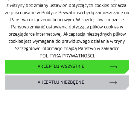
z witryny bez zmiany ustawień dotyczących cookies oznacza,
Projekty
że pliki opisane w Polityce Prywatności będą zamieszczane na
Ogrody Doświadczeń
Państwa urządzeniu końcowym. W każdej chwili możecie
Państwo zmienić ustawienia dotyczące plików cookies w
Branżowy Punkt Kontaktowy
przeglądarce internetowej. Akceptacja niezbędnych plików
BIP
cookies jest wymagana do prawidłowego działania witryny.
Deklaracja dostępności
Szczegółowe informacje znajdą Państwo w zakładce
POLITYKA PRYWATNOŚCI.
Dane osobowe
AKCEPTUJ WSZYSTKIE
Polityka prywatności
Mapa serwisu
AKCEPTUJ NIEZBĘDNE
Sieć Eduroam
Plan Równości Płci
Dla biznesu:
laboratoria@port.lukasiewicz.gov.pl
+48 510 131 925