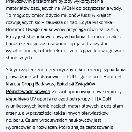
Prawdziwym przełomem byłoby wykorzystanie
materiałów bazujących na AlGaN do oczyszczania wody.
To mogłoby zmienić życie milionów ludzi w krajach
rozwijających się – zauważa
dr hab.
Edyta Piskorska-
Hommel. Uwagę naukowców przyciąga również Ga2O3,
który jest stosunkowo nowy w badaniach i może znaleźć
bardzo szerokie zastosowanie, np. jako tranzystor
wysokiej mocy, fotodetektor, czujnik gazu lub w ogniwach
słonecznych.
Silnym zapleczem merytorycznym konferencji są badania
prowadzone w Łukasiewicz – PORT, gdzie prof. Hommel
kieruje
Grupą Badawczą Epitaksji Związków
Półprzewodnikowych
. Zespół opracowuje nowe emitery
głębokiego UV oparte na azotkach grupy-III (AlGaN)
w unikatowych kombinacjach materiałowych, z udziałem
arsenu, a w przyszłości także innych pierwiastków,
np. boru. Celem wrocławskich naukowców jest
wypracowanie rozwiązań, które znajdą zastosowanie