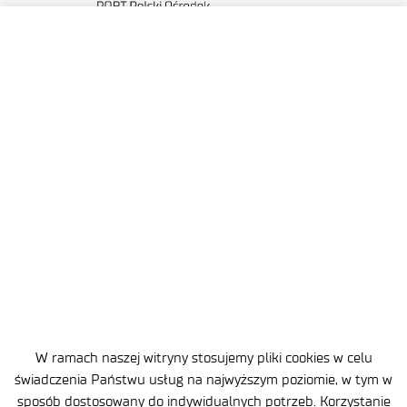
ul. Stabłowicka 147
54-066 Wrocław
sekretariat
@port.lukasiewicz.gov.pl
+48 71 734 7777
NIP: 894 314 05 23
REGON: 386585168
Oferta
W ramach naszej witryny stosujemy pliki cookies w celu
Centra B+R
świadczenia Państwu usług na najwyższym poziomie, w tym w
Baza Wiedzy
sposób dostosowany do indywidualnych potrzeb. Korzystanie