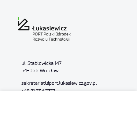
ul. Stabłowicka 147
54-066 Wrocław
sekretariat
@port.lukasiewicz.gov.pl
+48 71 734 7777
NIP: 894 314 05 23
REGON: 386585168