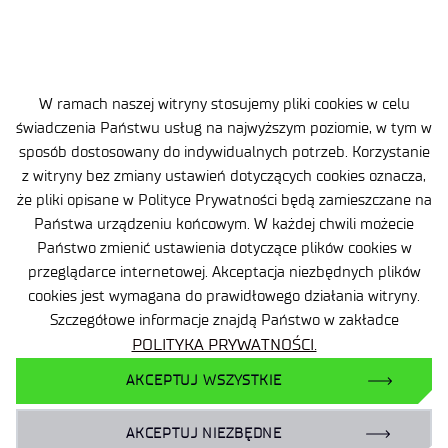
Oferta
Centra B+R
Baza Wiedzy
W ramach naszej witryny stosujemy pliki cookies w celu
świadczenia Państwu usług na najwyższym poziomie, w tym w
Projekty
sposób dostosowany do indywidualnych potrzeb. Korzystanie
Ogrody Doświadczeń
z witryny bez zmiany ustawień dotyczących cookies oznacza,
Branżowy Punkt Kontaktowy
że pliki opisane w Polityce Prywatności będą zamieszczane na
Państwa urządzeniu końcowym. W każdej chwili możecie
BIP
Państwo zmienić ustawienia dotyczące plików cookies w
Deklaracja dostępności
przeglądarce internetowej. Akceptacja niezbędnych plików
cookies jest wymagana do prawidłowego działania witryny.
Dane osobowe
Szczegółowe informacje znajdą Państwo w zakładce
Polityka prywatności
POLITYKA PRYWATNOŚCI.
Mapa serwisu
AKCEPTUJ WSZYSTKIE
Sieć Eduroam
AKCEPTUJ NIEZBĘDNE
Plan Równości Płci