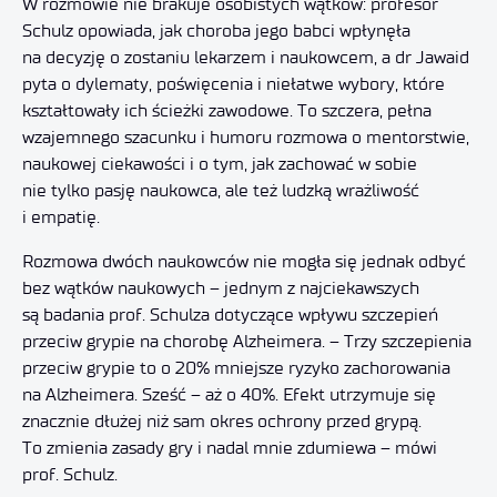
W rozmowie nie brakuje osobistych wątków: profesor
Schulz opowiada, jak choroba jego babci wpłynęła
na decyzję o zostaniu lekarzem i naukowcem, a dr Jawaid
pyta o dylematy, poświęcenia i niełatwe wybory, które
kształtowały ich ścieżki zawodowe. To szczera, pełna
wzajemnego szacunku i humoru rozmowa o mentorstwie,
naukowej ciekawości i o tym, jak zachować w sobie
nie tylko pasję naukowca, ale też ludzką wrażliwość
i empatię.
Rozmowa dwóch naukowców nie mogła się jednak odbyć
bez wątków naukowych – jednym z najciekawszych
są badania prof. Schulza dotyczące wpływu szczepień
przeciw grypie na chorobę Alzheimera. – Trzy szczepienia
przeciw grypie to o 20% mniejsze ryzyko zachorowania
na Alzheimera. Sześć – aż o 40%. Efekt utrzymuje się
znacznie dłużej niż sam okres ochrony przed grypą.
To zmienia zasady gry i nadal mnie zdumiewa – mówi
prof. Schulz.