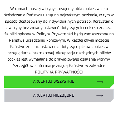
W ramach naszej witryny stosujemy pliki cookies w celu
świadczenia Państwu usług na najwyższym poziomie, w tym w
sposób dostosowany do indywidualnych potrzeb. Korzystanie
ul. Stabłowicka 147
z witryny bez zmiany ustawień dotyczących cookies oznacza,
54-066 Wrocław
że pliki opisane w Polityce Prywatności będą zamieszczane na
Państwa urządzeniu końcowym. W każdej chwili możecie
sekretariat
@port.lukasiewicz.gov.pl
Państwo zmienić ustawienia dotyczące plików cookies w
+48 71 734 7777
przeglądarce internetowej. Akceptacja niezbędnych plików
cookies jest wymagana do prawidłowego działania witryny.
NIP: 894 314 05 23
Szczegółowe informacje znajdą Państwo w zakładce
REGON: 386585168
POLITYKA PRYWATNOŚCI.
AKCEPTUJ WSZYSTKIE
AKCEPTUJ NIEZBĘDNE
Oferta
Centra B+R
Baza Wiedzy