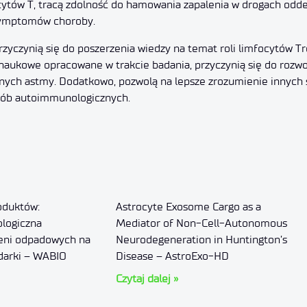
ytów T, tracą zdolność do hamowania zapalenia w drogach odde
 symptomów choroby.
zyczynią się do poszerzenia wiedzy na temat roli limfocytów Tr
aukowe opracowane w trakcie badania, przyczynią się do rozwo
znych astmy. Dodatkowo, pozwolą na lepsze zrozumienie innych
ób autoimmunologicznych.
oduktów:
Astrocyte Exosome Cargo as a
ologiczna
Mediator of Non-Cell-Autonomous
ieni odpadowych na
Neurodegeneration in Huntington’s
darki – WABIO
Disease – AstroExo-HD
Czytaj dalej »