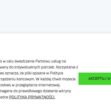
Deklaracja dostępności
+R
Dane osobowe
dzy
Polityka prywatności
es w celu świadczenia Państwu usług na
Mapa serwisu
any do indywidualnych potrzeb. Korzystanie z
s oznacza, że pliki opisane w Polityce
oświadczeń
Sieć Eduroam
AKCEPTUJ W
ządzeniu końcowym. W każdej chwili możecie
 Punkt Kontaktowy
Plan Równości Płci
ookies w przeglądarce internetowej.
ymagana do prawidłowego działania witryny.
POLITYKA PRYWATNOŚCI.
kładce