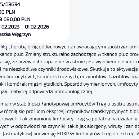
5/03634
00 PLN
9 690,00 PLN
.02.2023 – 01.02.2026
eszka Węgrzyn
lekłą chorobą dróg oddechowych z nawracającymi zaostrzeniam
tkance płuc. Zmiany strukturalne zachodzące w tkance płuc pr
a się, że przewlekłe zapalenie w astmie jest wynikiem niekontro
 na nieszkodliwe czynniki środowiskowe. Skutkuje to aktywacj
m limfocytów T, komórek tucznych, eozynofilów, bazofilów, ma
 i komórek mięśni gładkich. Spośród wymienionych, limfocyty 
 jak i nabytej odpowiedzi immunologicznej.
zmian w stabilności fenotypowej limfocytów Treg u osób z astm
w różnią się profilem ekspresji czynników transkrypcyjnych bio
torowych. Tak zmienione limfocyty Treg są podatne na działani
h w odpowiedzi na czynniki, takie jak alergeny, wirusy i zanie
h (astmatyków) konwersję FOXP3+ limfocytów Treg do exTreg. W