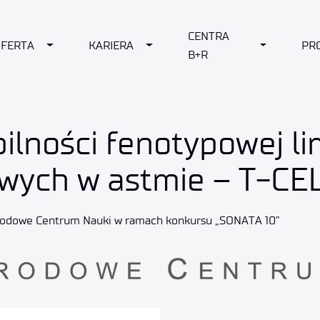
CENTRA
 DROPDOWN
OFERTA
TOGGLE DROPDOWN
KARIERA
TOGGLE DROPDOWN
TOGGLE D
PR
B+R
ilności fenotypowej l
owych w astmie – T-CE
arodowe Centrum Nauki w ramach konkursu „SONATA 10”