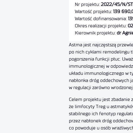
Nr projektu:
2022/45/N/ST
Wartość projektu:
139 690,
Wartość dofinansowania:
13
Okres realizacji projektu:
02
Kierownik projektu:
dr Agni
Astma jest najczęstszą przew
po nich cyklami remodelingu 
pogorszenia funkcji płuc. Uważ
immunologicznej w odpowiedzi
układu immunologicznego w ty
nabłonka dróg oddechowych jak
w regulacji zarówno wrodzonej
Celem projektu jest zbadanie 
że limfocyty Treg u astmatykó
stabilnego ich fenotyp regula
przez nabłonek dróg oddechowyc
co powoduje u osób wrażliwyc