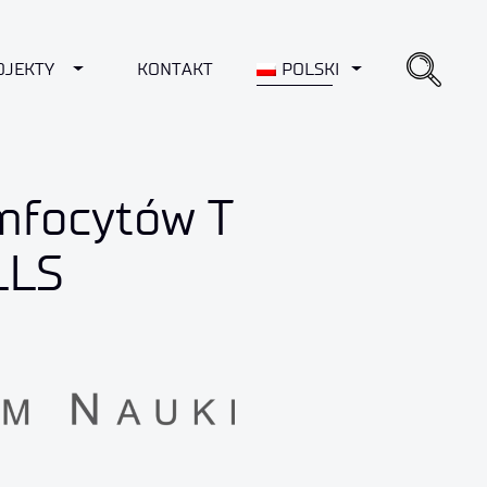
ROPDOWN
OJEKTY
TOGGLE DROPDOWN
KONTAKT
POLSKI
TOGGLE DROPD
imfocytów T
LLS