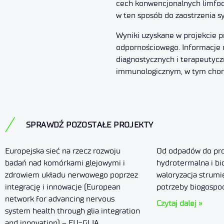
cech konwencjonalnych limfoc
w ten sposób do zaostrzenia
Wyniki uzyskane w projekcie pr
odpornościowego. Informacje n
diagnostycznych i terapeutyc
immunologicznym, w tym chor
SPRAWDŹ POZOSTAŁE PROJEKTY
Europejska sieć na rzecz rozwoju
Od odpadów do pr
badań nad komórkami glejowymi i
hydrotermalna i bi
zdrowiem układu nerwowego poprzez
waloryzacja strum
integrację i innowacje (European
potrzeby biogospo
network for advancing nervous
Czytaj dalej »
system health through glia integration
and innovation) – EU-GLIA