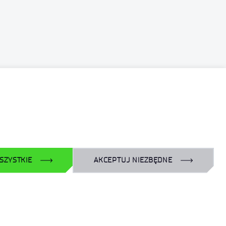
Dla biznesu:
laboratoria@port.lukasiewicz.gov.pl
+48 510 131 925
Dla naukowców:
hr@port.lukasiewicz.gov.pl
SZYSTKIE
AKCEPTUJ NIEZBĘDNE
Dla mediów:
promocja@port.lukasiewicz.gov.pl
+48 727 664 463
+48 727 556 667