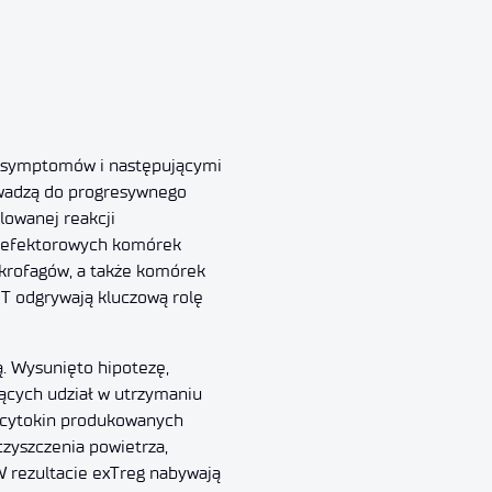
i symptomów i następującymi
owadzą do progresywnego
lowanej reakcji
ą efektorowych komórek
krofagów, a także komórek
T odgrywają kluczową rolę
ą. Wysunięto hipotezę,
rących udział w utrzymaniu
e cytokin produkowanych
czyszczenia powietrza,
 rezultacie exTreg nabywają