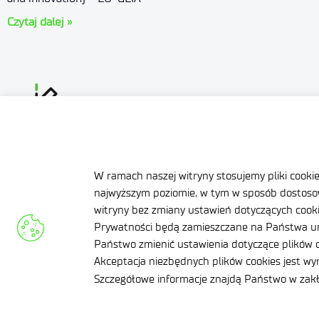
Czytaj dalej »
Oferta
Centra B
Baza Wie
ul. Stabłowicka 147
W ramach naszej witryny stosujemy pliki cooki
Projekty
54-066 Wrocław
najwyższym poziomie, w tym w sposób dostosow
witryny bez zmiany ustawień dotyczących cookie
Ogrody D
sekretariat
@port.lukasiewicz.gov.pl
Prywatności będą zamieszczane na Państwa ur
Branżowy
+48 71 734 7777
Państwo zmienić ustawienia dotyczące plików c
Akceptacja niezbędnych plików cookies jest w
BIP
NIP: 894 314 05 23
Szczegółowe informacje znajdą Państwo w za
REGON: 386585168