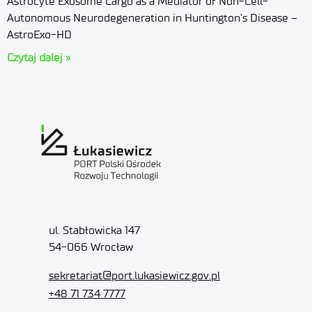
Astrocyte Exosome Cargo as a Mediator of Non-Cell-
Autonomous Neurodegeneration in Huntington’s Disease –
AstroExo-HD
Czytaj dalej »
ul. Stabłowicka 147
54-066 Wrocław
sekretariat
@port.lukasiewicz.gov.pl
+48 71 734 7777