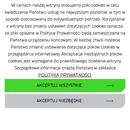
Polityka prywatności
W ramach naszej witryny stosujemy pliki cookies w celu
świadczenia Państwu usług na najwyższym poziomie, w tym w
Mapa serwisu
sposób dostosowany do indywidualnych potrzeb. Korzystanie
Sieć Eduroam
z witryny bez zmiany ustawień dotyczących cookies oznacza,
Plan Równości Płci
że pliki opisane w Polityce Prywatności będą zamieszczane na
Państwa urządzeniu końcowym. W każdej chwili możecie
Dla biznesu:
Państwo zmienić ustawienia dotyczące plików cookies w
laboratoria@port.lukasiewicz.gov.pl
przeglądarce internetowej. Akceptacja niezbędnych plików
cookies jest wymagana do prawidłowego działania witryny.
+48 510 131 925
Szczegółowe informacje znajdą Państwo w zakładce
POLITYKA PRYWATNOŚCI.
Dla naukowców:
hr@port.lukasiewicz.gov.pl
AKCEPTUJ WSZYSTKIE
Dla mediów:
AKCEPTUJ NIEZBĘDNE
promocja@port.lukasiewicz.gov.pl
+48 727 664 463
+48 727 556 667