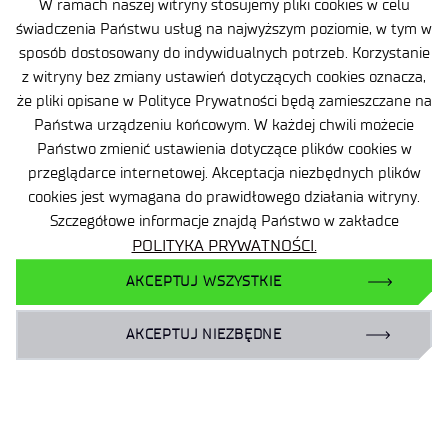
W ramach naszej witryny stosujemy pliki cookies w celu
świadczenia Państwu usług na najwyższym poziomie, w tym w
Mapa serwisu
sposób dostosowany do indywidualnych potrzeb. Korzystanie
Sieć Eduroam
z witryny bez zmiany ustawień dotyczących cookies oznacza,
Plan Równości Płci
że pliki opisane w Polityce Prywatności będą zamieszczane na
Państwa urządzeniu końcowym. W każdej chwili możecie
Dla biznesu:
Państwo zmienić ustawienia dotyczące plików cookies w
laboratoria@port.lukasiewicz.gov.pl
przeglądarce internetowej. Akceptacja niezbędnych plików
+48 510 131 925
cookies jest wymagana do prawidłowego działania witryny.
Szczegółowe informacje znajdą Państwo w zakładce
Dla naukowców:
POLITYKA PRYWATNOŚCI.
hr@port.lukasiewicz.gov.pl
AKCEPTUJ WSZYSTKIE
Dla mediów:
AKCEPTUJ NIEZBĘDNE
promocja@port.lukasiewicz.gov.pl
+48 727 664 463
+48 727 556 667