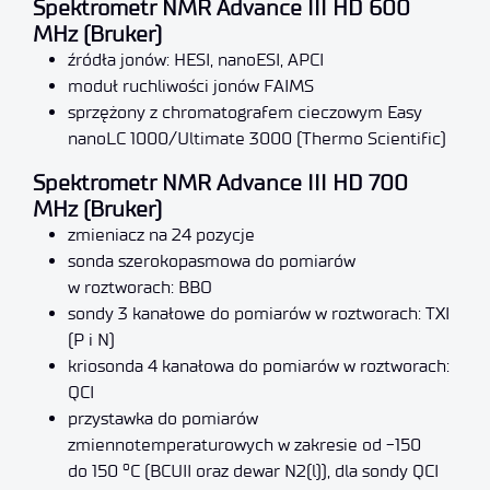
Spektrometr NMR Advance III HD 600
MHz (Bruker)
źródła jonów: HESI, nanoESI, APCI
moduł ruchliwości jonów FAIMS
sprzężony z chromatografem cieczowym Easy
nanoLC 1000/Ultimate 3000 (Thermo Scientific)
Spektrometr NMR Advance III HD 700
MHz (Bruker)
zmieniacz na 24 pozycje
sonda szerokopasmowa do pomiarów
w roztworach: BBO
sondy 3 kanałowe do pomiarów w roztworach: TXI
(P i N)
kriosonda 4 kanałowa do pomiarów w roztworach:
QCI
przystawka do pomiarów
zmiennotemperaturowych w zakresie od -150
o
do 150
C (BCUII oraz dewar N2(l)), dla sondy QCI