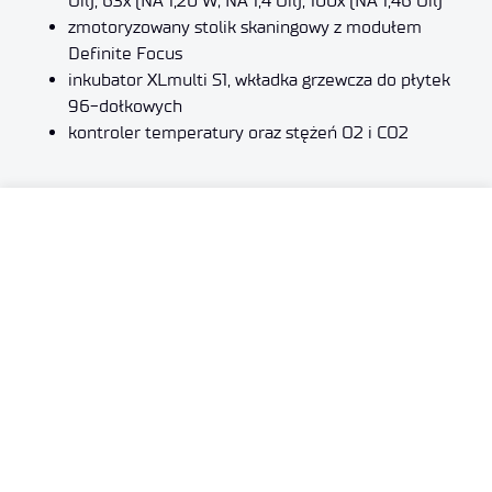
Oil), 63x (NA 1,20 W; NA 1,4 Oil), 100x (NA 1,46 Oil)
zmotoryzowany stolik skaningowy z modułem
Definite Focus
inkubator XLmulti S1, wkładka grzewcza do płytek
96-dołkowych
kontroler temperatury oraz stężeń O2 i CO2
ul. Stabłowicka 147
54-066 Wrocław