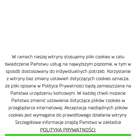
sekretariat
@port.lukasiewicz.gov.pl
+48 71 734 7777
NIP: 894 314 05 23
REGON: 386585168
W ramach naszej witryny stosujemy pliki cookies w celu
świadczenia Państwu usług na najwyższym poziomie, w tym w
sposób dostosowany do indywidualnych potrzeb. Korzystanie
Oferta
z witryny bez zmiany ustawień dotyczących cookies oznacza,
Centra B+R
że pliki opisane w Polityce Prywatności będą zamieszczane na
Państwa urządzeniu końcowym. W każdej chwili możecie
Baza Wiedzy
Państwo zmienić ustawienia dotyczące plików cookies w
Projekty
przeglądarce internetowej. Akceptacja niezbędnych plików
Ogrody Doświadczeń
cookies jest wymagana do prawidłowego działania witryny.
Szczegółowe informacje znajdą Państwo w zakładce
Branżowy Punkt Kontaktowy
POLITYKA PRYWATNOŚCI.
BIP