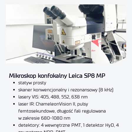
Mikroskop konfokalny Leica SP8 MP
statyw prosty
skaner konwencjonalny i rezonansowy (8 kHz)
lasery VIS: 405, 488, 552, 638 nm
laser IR: ChameleonVision II, pulsy
femtosekundowe, długość fali regulowana
w zakresie 680-1080 nm
detektory: 4 wewnętrzne PMT, 1 detektor HyD, 4