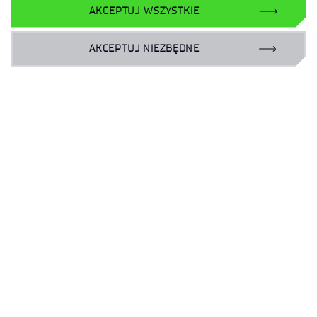
AKCEPTUJ WSZYSTKIE
Deklaracja dostępności
Dane osobowe
AKCEPTUJ NIEZBĘDNE
Polityka prywatności
Mapa serwisu
Sieć Eduroam
Plan Równości Płci
Dla biznesu:
laboratoria@port.lukasiewicz.gov.pl
+48 510 131 925
Dla naukowców:
hr@port.lukasiewicz.gov.pl
Dla mediów:
promocja@port.lukasiewicz.gov.pl