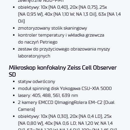
zewnętrzne NDD-PMT
obiektywy: 10x (NA 0,40), 20x (NA 0,75), 25x
(NA 0,95 W), 40x (NA 1,10 W; NA 1,3 Oil), 63x (NA 1,4
Oil)
zmotoryzowany stolik skaningowy
kontroler temperatury i wkładka grzewcza
do naczyń Petriego
zestaw do przyżyciowego obrazowania myszy
laboratoryjnych
Mikroskop konfokalny Zeiss Cell Observer
SD
statyw odwrócony
moduł spinning disk Yokogawa CSU-X1A 5000
lasery: 405, 488, 561, 639 nm
2 kamery EMCCD QImagingRolera EM-C2 (Dual
Camera)
obiektywy: 10x (NA 0,30), 20x (NA 0,4 LD), 25x
(NA 0,80 W), 40x (NA 0,6 LD; NA 1,20 W; NA 1,4